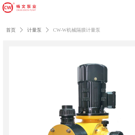
首页
ꄲ
计量泵
ꄲ
CW-W机械隔膜计量泵