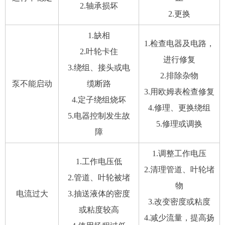
2.轴承损坏
2.更换
1.缺相
1.检查电器及电路，
2.叶轮卡住
进行修复
3.绕组、接头或电
2.排除杂物
泵不能启动
缆断路
3.用欧姆表检查修复
4.定子绕组烧坏
4.修理、更换绕组
5.电器控制发生故
5.修理或调换
障
1.调整工作电压
1.工作电压低
2.清理管道、叶轮堵
2.管道、叶轮被堵
物
电流过大
3.抽送液体的密度
3.改变密度或粘度
或粘度较高
4.减少流量，提高扬