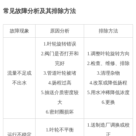
常见故障分析及其排除方法
故障现象
原因分析
排除方法
1.叶轮旋转错误
2.阀门是否打开和
1.调整叶轮旋转方向
完好
2.检查、维修、排除
流量不足或
3.管道叶轮被堵
3.清理杂物
不出水
4.扬程过高
4.改泵或降低扬程
5.抽送介质密度较
5.用水冲稀降低浓度
大
6.更换
6.密封圈损坏
1.送制造厂调换或校
1.叶轮不平衡
运行不稳定
正