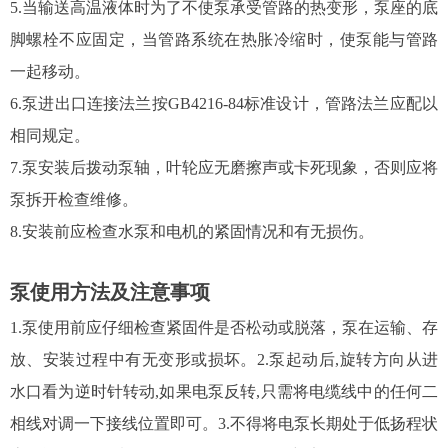
5.当输送高温液体时为了不使泵承受管路的热变形，泵座的底
脚螺栓不应固定，当管路系统在热胀冷缩时，使泵能与管路
一起移动。
6.泵进出口连接法兰按GB4216-84标准设计，管路法兰应配以
相同规定。
7.泵安装后拨动泵轴，叶轮应无磨擦声或卡死现象，否则应将
泵拆开检查维修。
8.安装前应检查水泵和电机的紧固情况和有无损伤。
泵使用方法及注意事项
1.泵使用前应仔细检查紧固件是否松动或脱落，泵在运输、存
放、安装过程中有无变形或损坏。2.泵起动后,旋转方向从进
水口看为逆时针转动,如果电泵反转,只需将电缆线中的任何二
相线对调一下接线位置即可。3.不得将电泵长期处于低扬程状