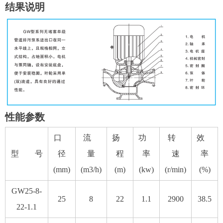
结果说明
性能参数
口
流
扬
功
转
效
型 号
径
量
程
率
速
率
(mm)
(m3/h)
(m)
(kw)
(r/min)
(%)
GW25-8-
25
8
22
1.1
2900
38.5
22-1.1